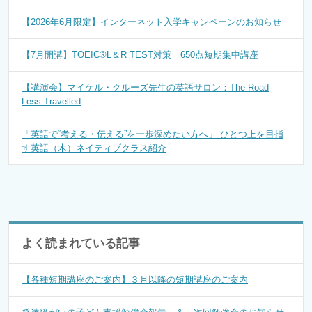
【2026年6月限定】インターネット入学キャンペーンのお知らせ
【7月開講】TOEIC®L＆R TEST対策 650点短期集中講座
【講演会】マイケル・クルーズ先生の英語サロン：The Road
Less Travelled
「英語で“考える・伝える”を一歩深めたい方へ」 ひとつ上を目指
す英語（木）ネイティブクラス紹介
よく読まれている記事
【各種短期講座のご案内】３月以降の短期講座のご案内