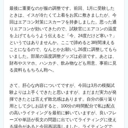
最後に重要なのが服の調整です。前回、1月に受験した
ときは、イスが冷たくて上着をお尻に敷きましたが、今
回はエアコン対策にスカーフを持参しました。思った通
りエアコンが効いてきたので、試験官にエアコンの温度
を上げてもらうよう伝えると「今、24度だけど寒い？」
というではありませんか。ここで諦めると3時間凍える
ことになるので、なんとかお願いし26度に調整してもら
いました。部屋の温度調整グッズは必須です。あとは、
財布やスマホ、ハンカチ、飲み物なども用意、事前に見
る資料ももちろん鞄へ。
さて、肝心な内容についてですが、今回は3月の模擬試
験よりは上手くできたと思いますが、まだまだ実力が発
揮できたとは言えず敗北感はあります。自分の振り返り
用として少しお話すると、100分の時間配分で私は配点
の高いライティングを最初に解いていますが、良いフレ
ーズや単語が長文の問題に出ていてライティングに使え
る場合があると今回再認識しました。ライティングで