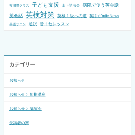
子ども支援
病院で使う英会話
山下講演会
夜開講クラス
英検対策
英会話
英検１級への道
英語でDaily News
通訳
音まねレッスン
英語サロン
カテゴリー
お知らせ
お知らせ > 短期講座
お知らせ > 講演会
受講者の声