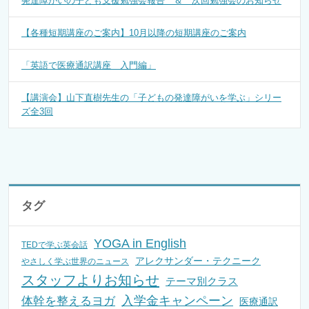
発達障がいの子ども支援勉強会報告 ＆ 次回勉強会のお知らせ
【各種短期講座のご案内】10月以降の短期講座のご案内
「英語で医療通訳講座 入門編」
【講演会】山下直樹先生の「子どもの発達障がいを学ぶ」シリー
ズ全3回
タグ
YOGA in English
TEDで学ぶ英会話
アレクサンダー・テクニーク
やさしく学ぶ世界のニュース
スタッフよりお知らせ
テーマ別クラス
入学金キャンペーン
体幹を整えるヨガ
医療通訳