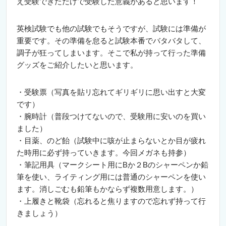
え受験できただけで受験した意義があると思います！
英検試験でも他の試験でもそうですが、試験には準備が
重要です。その準備を怠ると試験本番でバタバタして、
調子が狂ってしまいます。そこで私が持って行った準備
グッズをご紹介したいと思います。
・受験票（写真を貼リ忘れてギリギリに思い出すと大変
です）
・腕時計（普段つけてないので、受験用に安いのを買い
ました）
・目薬、のど飴（試験中に咳が止まらないとか目が疲れ
た時用に必ず持っていきます。今回メガネも持参）
・筆記用具（マークシート用にBか２Bのシャーペンか鉛
筆を使い、ライティング用には普通のシャーペンを使い
ます。消しごむも鉛筆もかならず複数用意します。）
・上履きと靴袋（忘れると焦りますので忘れず持って行
きましょう）