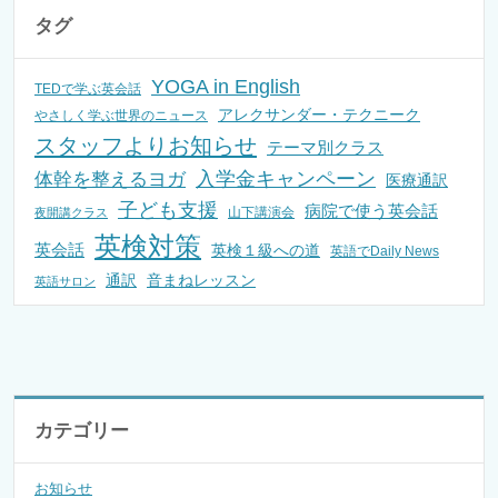
タグ
YOGA in English
TEDで学ぶ英会話
アレクサンダー・テクニーク
やさしく学ぶ世界のニュース
スタッフよりお知らせ
テーマ別クラス
入学金キャンペーン
体幹を整えるヨガ
医療通訳
子ども支援
病院で使う英会話
山下講演会
夜開講クラス
英検対策
英会話
英検１級への道
英語でDaily News
通訳
音まねレッスン
英語サロン
カテゴリー
お知らせ