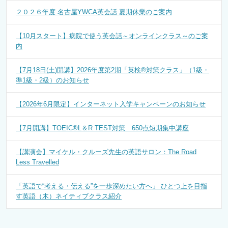
２０２６年度 名古屋YWCA英会話 夏期休業のご案内
【10月スタート】病院で使う英会話～オンラインクラス～のご案
内
【7月18日(土)開講】2026年度第2期「英検®対策クラス」（1級・
準1級・2級）のお知らせ
【2026年6月限定】インターネット入学キャンペーンのお知らせ
【7月開講】TOEIC®L＆R TEST対策 650点短期集中講座
【講演会】マイケル・クルーズ先生の英語サロン：The Road
Less Travelled
「英語で“考える・伝える”を一歩深めたい方へ」 ひとつ上を目指
す英語（木）ネイティブクラス紹介