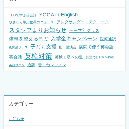
YOGA in English
TEDで学ぶ英会話
アレクサンダー・テクニーク
やさしく学ぶ世界のニュース
スタッフよりお知らせ
テーマ別クラス
入学金キャンペーン
体幹を整えるヨガ
医療通訳
子ども支援
病院で使う英会話
山下講演会
夜開講クラス
英検対策
英会話
英検１級への道
英語でDaily News
通訳
音まねレッスン
英語サロン
カテゴリー
お知らせ