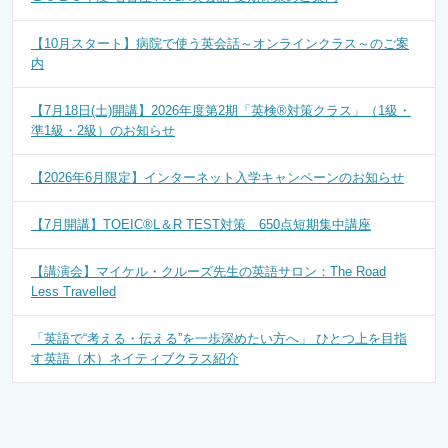
【10月スタート】病院で使う英会話～オンラインクラス～のご案
内
【7月18日(土)開講】2026年度第2期「英検®対策クラス」（1級・
準1級・2級）のお知らせ
【2026年6月限定】インターネット入学キャンペーンのお知らせ
【7月開講】TOEIC®L＆R TEST対策 650点短期集中講座
【講演会】マイケル・クルーズ先生の英語サロン：The Road
Less Travelled
「英語で“考える・伝える”を一歩深めたい方へ」 ひとつ上を目指
す英語（木）ネイティブクラス紹介