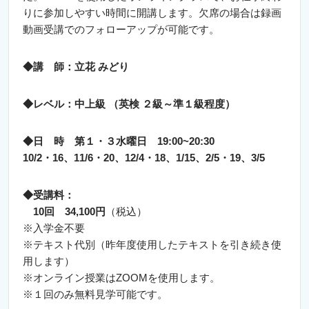
りに参加しやすい時間に開講します。欠席の場合は録画
動画受講でのフォローアップが可能です。
◆講 師：立花 みどり
◆レベル：中上級 （英検 ２級～準１級程度）
◆日 時 第１・３水曜日 19:00~20:30
10/2・16、11/6・20、12/4・18、1/15、2/5・19、3/5
◆受講料：
10回 34,100円
（税込）
※入学金不要
※テキスト代別（昨年度使用したテキストを引き続き使
用します）
※オンライン授業はZOOMを使用します。
※１回のみ無料見学可能です。