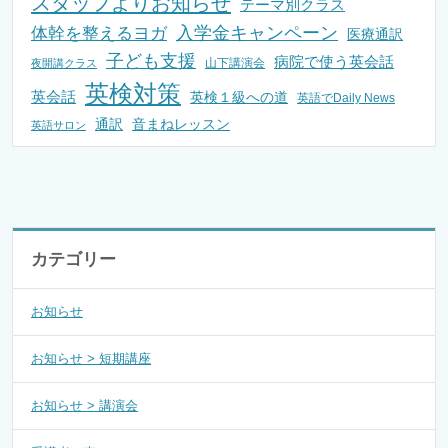
スタッフよりお知らせ
テーマ別クラス
入学金キャンペーン
体幹を整えるヨガ
医療通訳
子ども支援
病院で使う英会話
山下講演会
夜開講クラス
英検対策
英会話
英検１級への道
英語でDaily News
通訳
音まねレッスン
英語サロン
カテゴリー
お知らせ
お知らせ > 短期講座
お知らせ > 講演会