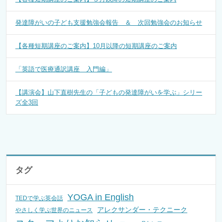
発達障がいの子ども支援勉強会報告 ＆ 次回勉強会のお知らせ
【各種短期講座のご案内】10月以降の短期講座のご案内
「英語で医療通訳講座 入門編」
【講演会】山下直樹先生の「子どもの発達障がいを学ぶ」シリー
ズ全3回
タグ
YOGA in English
TEDで学ぶ英会話
アレクサンダー・テクニーク
やさしく学ぶ世界のニュース