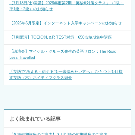
【7月18日(土)開講】2026年度第2期「英検®対策クラス」（1級・
準1級・2級）のお知らせ
【2026年6月限定】インターネット入学キャンペーンのお知らせ
【7月開講】TOEIC®L＆R TEST対策 650点短期集中講座
【講演会】マイケル・クルーズ先生の英語サロン：The Road
Less Travelled
「英語で“考える・伝える”を一歩深めたい方へ」 ひとつ上を目指
す英語（木）ネイティブクラス紹介
よく読まれている記事
【各種短期講座のご案内】３月以降の短期講座のご案内