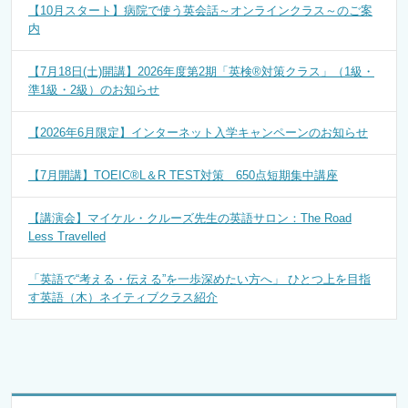
【10月スタート】病院で使う英会話～オンラインクラス～のご案
内
【7月18日(土)開講】2026年度第2期「英検®対策クラス」（1級・
準1級・2級）のお知らせ
【2026年6月限定】インターネット入学キャンペーンのお知らせ
【7月開講】TOEIC®L＆R TEST対策 650点短期集中講座
【講演会】マイケル・クルーズ先生の英語サロン：The Road
Less Travelled
「英語で“考える・伝える”を一歩深めたい方へ」 ひとつ上を目指
す英語（木）ネイティブクラス紹介