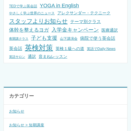
YOGA in English
TEDで学ぶ英会話
アレクサンダー・テクニーク
やさしく学ぶ世界のニュース
スタッフよりお知らせ
テーマ別クラス
入学金キャンペーン
体幹を整えるヨガ
医療通訳
子ども支援
病院で使う英会話
山下講演会
夜開講クラス
英検対策
英会話
英検１級への道
英語でDaily News
通訳
音まねレッスン
英語サロン
カテゴリー
お知らせ
お知らせ > 短期講座