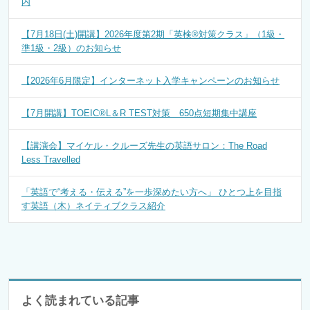
内
【7月18日(土)開講】2026年度第2期「英検®対策クラス」（1級・
準1級・2級）のお知らせ
【2026年6月限定】インターネット入学キャンペーンのお知らせ
【7月開講】TOEIC®L＆R TEST対策 650点短期集中講座
【講演会】マイケル・クルーズ先生の英語サロン：The Road
Less Travelled
「英語で“考える・伝える”を一歩深めたい方へ」 ひとつ上を目指
す英語（木）ネイティブクラス紹介
よく読まれている記事