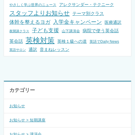
アレクサンダー・テクニーク
やさしく学ぶ世界のニュース
スタッフよりお知らせ
テーマ別クラス
入学金キャンペーン
体幹を整えるヨガ
医療通訳
子ども支援
病院で使う英会話
山下講演会
夜開講クラス
英検対策
英会話
英検１級への道
英語でDaily News
通訳
音まねレッスン
英語サロン
カテゴリー
お知らせ
お知らせ > 短期講座
お知らせ > 講演会