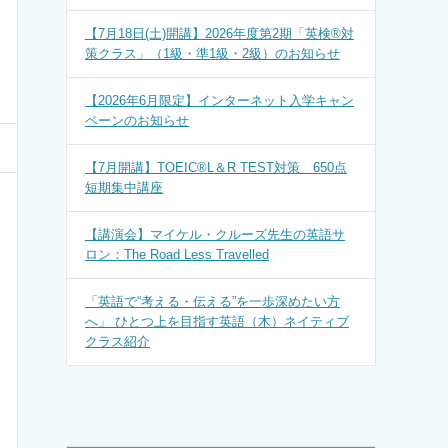
【7月18日(土)開講】2026年度第2期「英検®対
策クラス」（1級・準1級・2級）のお知らせ
【2026年6月限定】インターネット入学キャン
ペーンのお知らせ
【7月開講】TOEIC®L＆R TEST対策 650点
短期集中講座
【講演会】マイケル・クルーズ先生の英語サ
ロン：The Road Less Travelled
「英語で“考える・伝える”を一歩深めたい方
へ」 ひとつ上を目指す英語（木）ネイティブ
クラス紹介