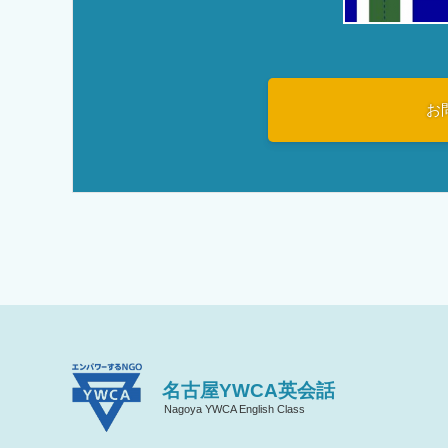
お
名古屋YWCA英会話
Nagoya YWCA English Class