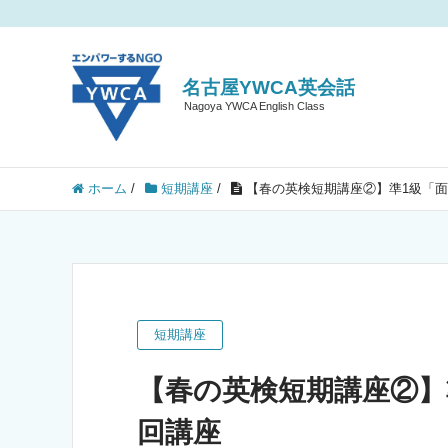
名古屋YWCA英会話
Nagoya YWCA English Class
ホーム
/
短期講座
/
【春の英検短期講座②】準1級「面
短期講座
【春の英検短期講座②】
回講座