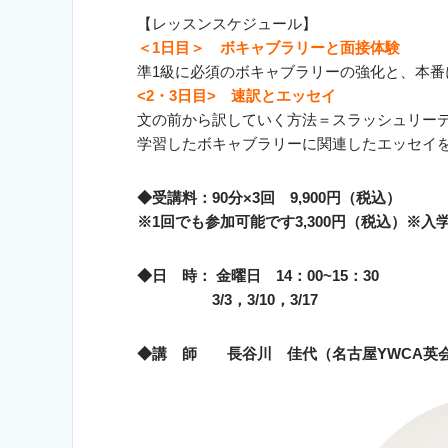
【レッスンスケジュール】
＜1日目＞ ボキャブラリーと面接体験
準1級に必須のボキャブラリーの強化と、本
<2・3日目> 速訳とエッセイ
文の前から訳していく方法＝スラッシュリー
学習したボキャブラリーに関連したエッセイ
◆受講料：90分×3回 9,900円（税込）
※1回でも参加可能です3,300円（税込）※入
◆日 時：
金曜日 14：00~15：30
3/3，3/10，3/17
◆講 師 長谷川 佳代（名古屋YWCA英