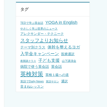
タグ
YOGA in English
TEDで学ぶ英会話
やさしく学ぶ世界のニュース
アレクサンダー・テクニーク
スタッフよりお知らせ
体幹を整えるヨガ
テーマ別クラス
入学金キャンペーン
医療通訳
子ども支援
山下講演会
夜開講クラス
病院で使う英会話
英会話
英検対策
英検１級への道
通訳
英語でDaily News
英語サロン
音まねレッスン