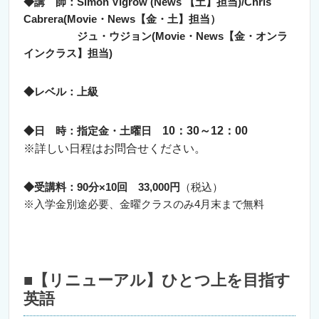
◆講 師：
Simon Vigrow
(
News 【土】担当)/
Chris
Cabrera
(Movie・News【金・土】担当）
ジュ・ウジョン
(Movie・News
【金・オンラ
インクラス】担当)
◆レベル：上級
◆日 時：指定金・土
曜日
10：30～12：00
※詳しい日程はお問合せください。
◆受講料：90分×10回
33
,000円
（税込）
※入学金別途必要、金曜クラスのみ4月末まで無料
■【リニューアル】ひとつ上を目指す
英語