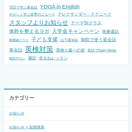
YOGA in English
TEDで学ぶ英会話
アレクサンダー・テクニーク
やさしく学ぶ世界のニュース
スタッフよりお知らせ
テーマ別クラス
入学金キャンペーン
体幹を整えるヨガ
医療通訳
子ども支援
病院で使う英会話
山下講演会
夜開講クラス
英検対策
英会話
英検１級への道
英語でDaily News
通訳
音まねレッスン
英語サロン
カテゴリー
お知らせ
お知らせ > 短期講座