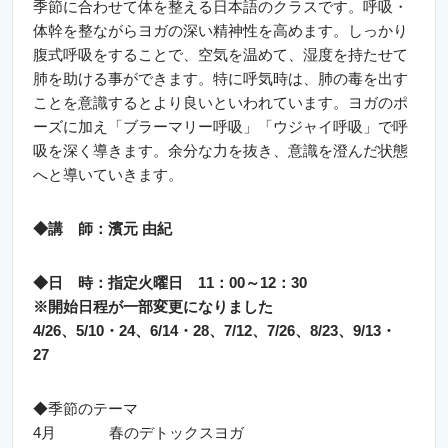
季節に合わせて体を整える日本語のクラスです。呼吸・
体幹を整ながらヨガの深い精神性を高めます。しっかり
腹式呼吸をすることで、空気を温めて、湿度を持たせて
肺を助ける事ができます。特に呼気時は、肺の毒を出す
ことを意識するとより良いといわれています。ヨガのポ
ーズに加え「ブラーマリー呼吸」「ウジャイ呼吸」で呼
吸を深く導きます。余分な力を抜き、意識を澄んだ状態
へと導いていきます。
◆講 師：濱元 由紀
◆日 時：指定火
曜日
11：00～12：30
※開始日程が一部変更になりました
4/26、5/10・24、6/14・28、
7/12
、7/26、8/23、9/13・
27
◆季節のテーマ
4月 春のデトックスヨガ