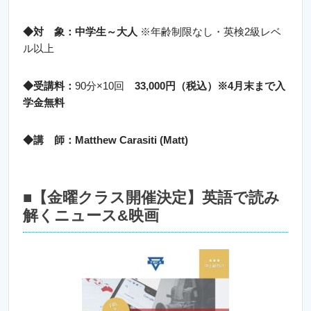
◆対 象：中学生～大人
※年齢制限なし・英検2級レベ
ル以上
◆受講料：
90分×10回
33,000円（税込）※4月末まで入
学金無料
◆講 師：M
atthew Carasiti (Matt)
■【金曜クラス開催決定】英語で読み
解くニュース&映画