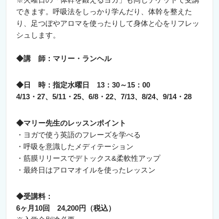
できます。呼吸法をしっかり学んだり、体幹を整えた
り、足つぼやアロマを使ったりして身体と心をリフレッ
シュします。
◆講 師：マリー・ランヘル
◆日 時：指定
水
曜日
13：30～15：00
4/13・27、5/11・25、6/8・22、
7/13
、8/24、9/14・28
◆マリー先生のレッスンポイント
・ヨガで使う英語のフレーズを学べる
・呼吸を意識したメディテーション
・筋膜リリースでデトックス&柔軟性アップ
・最終日はアロマオイルを使ったレッスン
◆受講料：
6ヶ月10回 24,200円（税込）