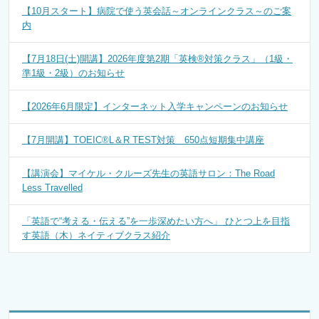
【10月スタート】病院で使う英会話～オンラインクラス～のご案
内
【7月18日(土)開講】2026年度第2期「英検®対策クラス」（1級・
準1級・2級）のお知らせ
【2026年6月限定】インターネット入学キャンペーンのお知らせ
【7月開講】TOEIC®L＆R TEST対策 650点短期集中講座
【講演会】マイケル・クルーズ先生の英語サロン：The Road
Less Travelled
「英語で“考える・伝える”を一歩深めたい方へ」 ひとつ上を目指
す英語（木）ネイティブクラス紹介