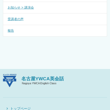
お知らせ > 講演会
受講者の声
報告
名古屋YWCA英会話
Nagoya YWCA English Class
トップページ