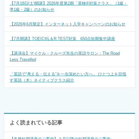
【7月18日(土)開講】2026年度第2期「英検®対策クラス」（1級・
準1級・2級）のお知らせ
【2026年6月限定】インターネット入学キャンペーンのお知らせ
【7月開講】TOEIC®L＆R TEST対策 650点短期集中講座
【講演会】マイケル・クルーズ先生の英語サロン：The Road
Less Travelled
「英語で“考える・伝える”を一歩深めたい方へ」 ひとつ上を目指
す英語（木）ネイティブクラス紹介
よく読まれている記事
【各種短期講座のご案内】３月以降の短期講座のご案内