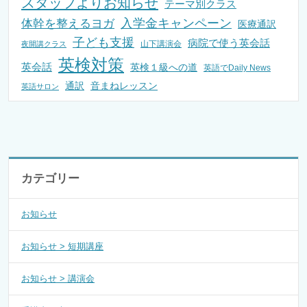
スタッフよりお知らせ
テーマ別クラス
入学金キャンペーン
体幹を整えるヨガ
医療通訳
子ども支援
病院で使う英会話
山下講演会
夜開講クラス
英検対策
英会話
英検１級への道
英語でDaily News
通訳
音まねレッスン
英語サロン
カテゴリー
お知らせ
お知らせ > 短期講座
お知らせ > 講演会