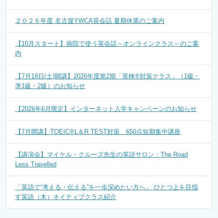
２０２６年度 名古屋YWCA英会話 夏期休業のご案内
【10月スタート】病院で使う英会話～オンラインクラス～のご案
内
【7月18日(土)開講】2026年度第2期「英検®対策クラス」（1級・
準1級・2級）のお知らせ
【2026年6月限定】インターネット入学キャンペーンのお知らせ
【7月開講】TOEIC®L＆R TEST対策 650点短期集中講座
【講演会】マイケル・クルーズ先生の英語サロン：The Road
Less Travelled
「英語で“考える・伝える”を一歩深めたい方へ」 ひとつ上を目指
す英語（木）ネイティブクラス紹介