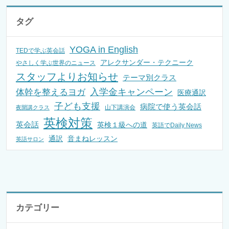
タグ
YOGA in English
TEDで学ぶ英会話
アレクサンダー・テクニーク
やさしく学ぶ世界のニュース
スタッフよりお知らせ
テーマ別クラス
入学金キャンペーン
体幹を整えるヨガ
医療通訳
子ども支援
病院で使う英会話
山下講演会
夜開講クラス
英検対策
英会話
英検１級への道
英語でDaily News
通訳
音まねレッスン
英語サロン
カテゴリー