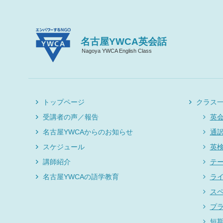
名古屋YWCA英会話
Nagoya YWCA English Class
トップページ
クラス
受講者の声／報告
英
名古屋YWCAからのお知らせ
通
スケジュール
英
講師紹介
テ
名古屋YWCAの語学教育
ラ
ス
プ
短