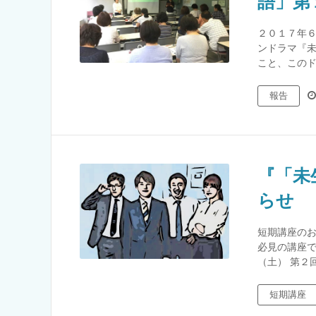
語」第
２０１７年６
ンドラマ『未
こと、このド
報告
『「未
らせ
短期講座のお
必見の講座で
（土） 第２回
短期講座