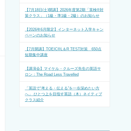
【7月18日(土)開講】2026年度第2期「英検®対
策クラス」（1級・準1級・2級）のお知らせ
【2026年6月限定】インターネット入学キャン
ペーンのお知らせ
【7月開講】TOEIC®L＆R TEST対策 650点
短期集中講座
【講演会】マイケル・クルーズ先生の英語サ
ロン：The Road Less Travelled
「英語で“考える・伝える”を一歩深めたい方
へ」 ひとつ上を目指す英語（木）ネイティブ
クラス紹介