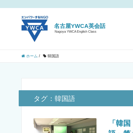
名古屋YWCA英会話
Nagoya YWCA English Class
ホーム
/
韓国語
タグ：韓国語
「韓国