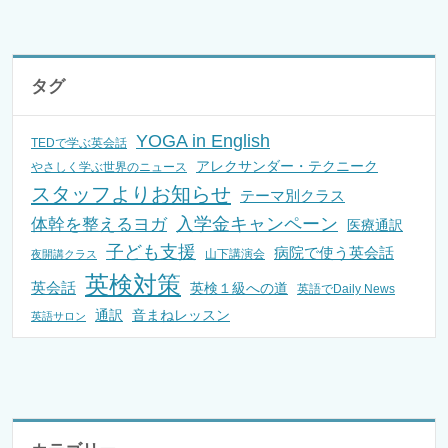
タグ
YOGA in English
TEDで学ぶ英会話
アレクサンダー・テクニーク
やさしく学ぶ世界のニュース
スタッフよりお知らせ
テーマ別クラス
入学金キャンペーン
体幹を整えるヨガ
医療通訳
子ども支援
病院で使う英会話
山下講演会
夜開講クラス
英検対策
英会話
英検１級への道
英語でDaily News
通訳
音まねレッスン
英語サロン