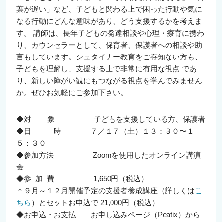
葉が遅い」など、子どもと関わる上で困った行動や気に
なる行動にどんな意味があり、どう支援するかを考えま
す。 講師は、長年子どもの発達相談や心理・療育に携わ
り、カウンセラーとして、保育者、保護者への相談や助
言もしています。シュタイナー教育をご存知ない方も、
子どもを理解し、支援する上で非常に有用な視点 であ
り、新しい障がい観にもつながる視点を学んでみません
か。ぜひお気軽にご参加下さい。
◆対 象 子どもを支援している方、保護者
◆日 時 ７／１７（土）１３：３０〜１
５：３０
◆参加方法 Zoomを使用したオンライン講演
会
◆参 加 費 1,650円（税込）
＊９月～１２月開催予定の支援者養成講座（詳しくは
こ
ちら
）とセットお申込で 21,000円（税込）
◆お申込・お支払 お申し込みページ（Peatix）から