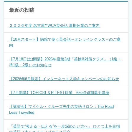
最近の投稿
２０２６年度 名古屋YWCA英会話 夏期休業のご案内
【10月スタート】病院で使う英会話～オンラインクラス～のご案
内
【7月18日(土)開講】2026年度第2期「英検®対策クラス」（1級・
準1級・2級）のお知らせ
【2026年6月限定】インターネット入学キャンペーンのお知らせ
【7月開講】TOEIC®L＆R TEST対策 650点短期集中講座
【講演会】マイケル・クルーズ先生の英語サロン：The Road
Less Travelled
「英語で“考える・伝える”を一歩深めたい方へ」 ひとつ上を目指