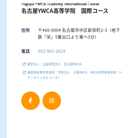
N
agoya
Y
WCA
A
cademy
I
nternational
C
ourse
名古屋YWCA高等学院
国際コース
住所
〒460-0004 名古屋市中区新栄町2-3
（地下
鉄「栄」5番出口より東へ3分）
電話
052-961-2819
運営法人：
公益財団法人 名古屋YWCA
通信制高等学校本校：
学校法人 大阪YMCA
YMCA学院高等学校（ト
ランスリンガルコース）