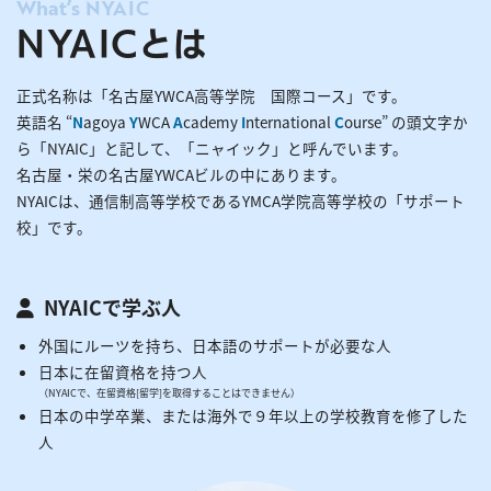
What’s NYAIC
NYAICとは
正式名称は「名古屋YWCA高等学院 国際コース」です。
英語名 “
N
agoya
Y
WCA
A
cademy
I
nternational
C
ourse” の頭文字か
ら「NYAIC」と記して、「ニャイック」と呼んでいます。
名古屋・栄の名古屋YWCAビルの中にあります。
NYAICは、通信制高等学校であるYMCA学院高等学校の「サポート
校」です。
NYAICで学ぶ人
外国にルーツを持ち、日本語のサポートが必要な人
日本に在留資格を持つ人
（NYAICで、在留資格[留学]を取得することはできません）
日本の中学卒業、または海外で９年以上の学校教育を修了した
人