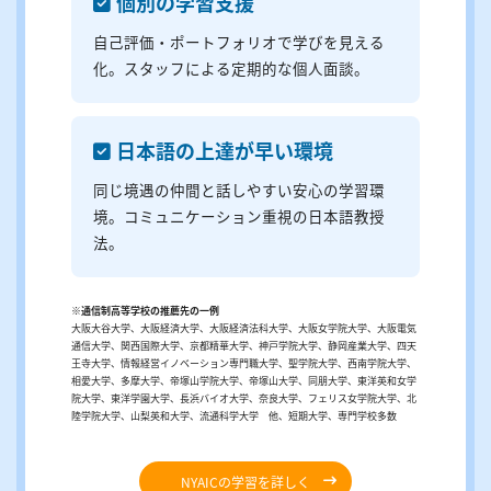
個別の学習⽀援
⾃⼰評価・ポートフォリオで学びを⾒える
化。スタッフによる定期的な個⼈⾯談。
⽇本語の上達が早い環境
同じ境遇の仲間と話しやすい安⼼の学習環
境。コミュニケーション重視の⽇本語教授
法。
※通信制高等学校の推薦先の一例
大阪大谷大学、大阪経済大学、大阪経済法科大学、大阪女学院大学、大阪電気
通信大学、関西国際大学、京都精華大学、神戸学院大学、静岡産業大学、四天
王寺大学、情報経営イノベーション専門職大学、聖学院大学、西南学院大学、
相愛大学、多摩大学、帝塚山学院大学、帝塚山大学、同朋大学、東洋英和女学
院大学、東洋学園大学、長浜バイオ大学、奈良大学、フェリス女学院大学、北
陸学院大学、山梨英和大学、流通科学大学 他、短期大学、専門学校多数
NYAICの学習を詳しく